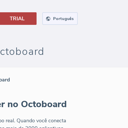
TRIAL
Português
Octoboard
oard
er no Octoboard
po real. Quando você conecta