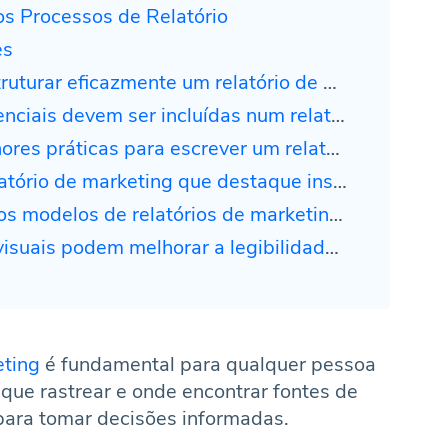
os Processos de Relatório
es
rar eficazmente um relatório de marketing?
evem ser incluídas num relatório de marketing digital?
 para escrever um relatório de campanha de marketing cativante?
 de marketing que destaque insights estratégicos?
elatórios de marketing podem simplificar o processo de relatório?
melhorar a legibilidade e impacto de um relatório de marketing?
eting
é fundamental para qualquer pessoa
que rastrear e onde encontrar fontes de
para tomar decisões informadas.