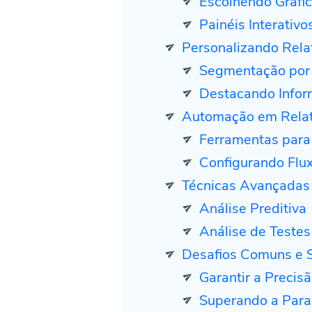
Escolhendo Gráfic
Painéis Interativo
Personalizando Relat
Segmentação por 
Destacando Info
Automação em Relat
Ferramentas para
Configurando Flu
Técnicas Avançadas 
Análise Preditiva
Análise de Testes
Desafios Comuns e 
Garantir a Precis
Superando a Paral