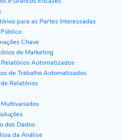
os e Gráficos Eficazes
s
órios para as Partes Interessadas
Público
rmações Chave
órios de Marketing
 Relatórios Automatizados
xos de Trabalho Automatizados
de Relatórios
 Multivariados
Soluções
ão dos Dados
isia da Análise