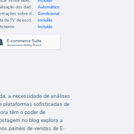
ocar White label:
Incluído
Atualização dos dados:
Automático
Informações sobre dados:
Condicional
Saída da TV de escritório:
Incluído
icliente:
Incluído
E-commerce Suite
#ecommerce #billing-finance
da, a necessidade de análises
 plataformas sofisticadas de
ora têm o poder de
postagem no blog explora a
nos painéis de vendas de E-