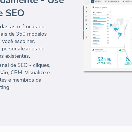
pidamente - Use
e SEO
das as métricas ou
 mais de 350 modelos
a você escolher.
s personalizados ou
s existentes.
nal de SEO - cliques,
são, CPM. Visualize e
ntes e membros da
ting.