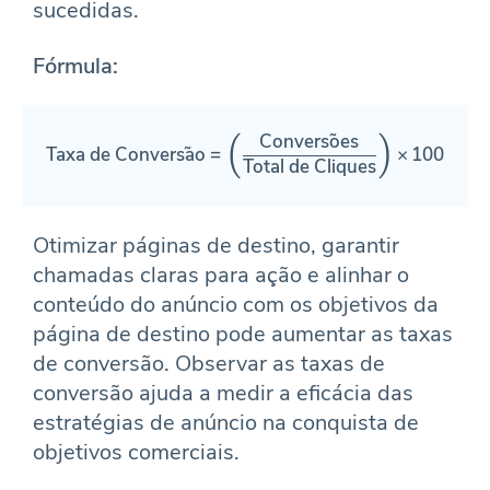
sucedidas.
Fórmula:
Convers
o
es
\text{Taxa de Conversão} = \l
(
)
Taxa de Convers
a
o
=
×
100
Total de Cliques
Otimizar páginas de destino, garantir
chamadas claras para ação e alinhar o
conteúdo do anúncio com os objetivos da
página de destino pode aumentar as taxas
de conversão. Observar as taxas de
conversão ajuda a medir a eficácia das
estratégias de anúncio na conquista de
objetivos comerciais.