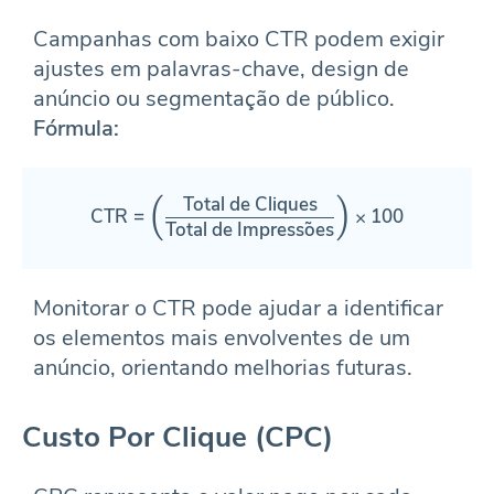
Campanhas com baixo CTR podem exigir
ajustes em palavras-chave, design de
anúncio ou segmentação de público.
Fórmula:
Total de Cliques
\text{CTR} = \left(\frac{\text
(
)
CTR
=
×
100
Total de Impress
o
es
Monitorar o CTR pode ajudar a identificar
os elementos mais envolventes de um
anúncio, orientando melhorias futuras.
Custo Por Clique (CPC)