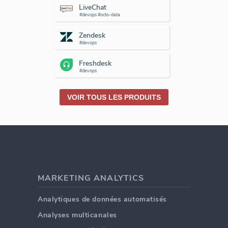
LiveChat
#devops #octo-data
Zendesk
#devops
Freshdesk
#devops
VOIR TOUS LES PRODUITS
MARKETING ANALYTICS
Analytiques de données automatisés
Analyses multicanales