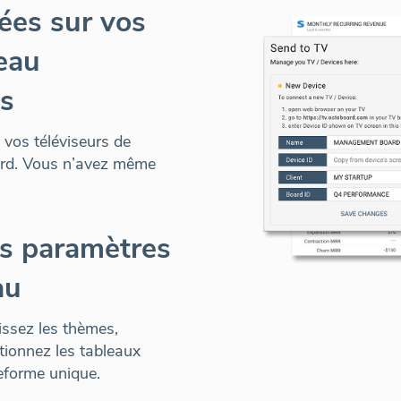
ées sur vos
eau
ls
 vos téléviseurs de
rd
. Vous n’avez même
es paramètres
au
sissez les thèmes,
tionnez les tableaux
eforme unique
.