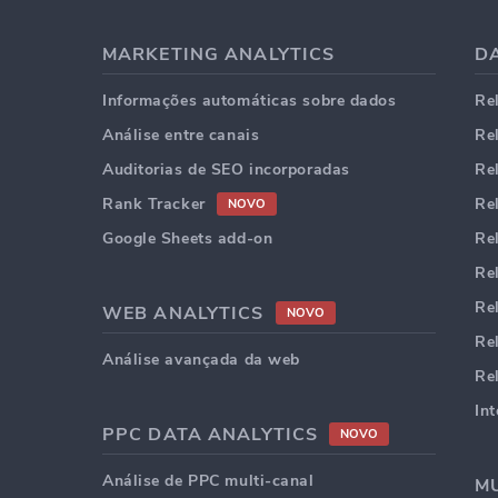
MARKETING ANALYTICS
D
Informações automáticas sobre dados
Re
Análise entre canais
Re
Auditorias de SEO incorporadas
Re
Rank Tracker
Re
NOVO
Google Sheets add-on
Re
Re
Re
WEB ANALYTICS
NOVO
Re
Análise avançada da web
Re
In
PPC DATA ANALYTICS
NOVO
Análise de PPC multi-canal
MU