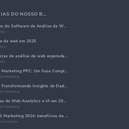
ÚLTIMAS NOTÍCIAS DO NOSSO BLOG
Principais 5 recursos do Software de Análise da Web em 2025
tics
se da web em 2025
tics
Principais 5 tendências de análise da web esperadas para dominar em 2025
tics
Gerar Relatórios de Marketing PPC: Um Guia Completo
de Marketing
Análise da Web AI: Transformando Insights de Dados com Precisão
de Marketing
Principais tendências de Web Analytics e IA em 2024
de Marketing
Tendências de Email Marketing 2024: benefícios da hiper-personalização
e Analytics