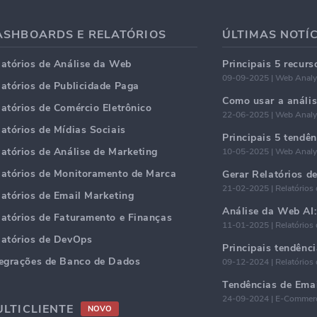
ASHBOARDS E RELATÓRIOS
latórios de Análise da Web
09-09-2025 | Web Analy
latórios de Publicidade Paga
Como usar a análi
latórios de Comércio Eletrônico
22-06-2025 | Web Analy
latórios de Mídias Sociais
latórios de Análise de Marketing
10-05-2025 | Web Analy
latórios de Monitoramento de Marca
21-02-2025 | Relatórios 
latórios de Email Marketing
latórios de Faturamento e Finanças
11-01-2025 | Relatórios 
latórios de DevOps
tegrações de Banco de Dados
09-12-2024 | Relatórios 
24-09-2024 | E-Commerc
LTICLIENTE
NOVO