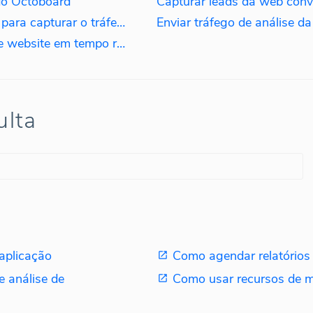
do Octoboard
Como instalar o script OCTO.JS para capturar o tráfego da web
Como criar painéis de tráfego de website em tempo real usando o script OCTO.JS
ulta
aplicação
Como agendar relatórios
 análise de
Como usar recursos de 