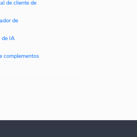
l de cliente de
eador de
 de IA
 e complementos