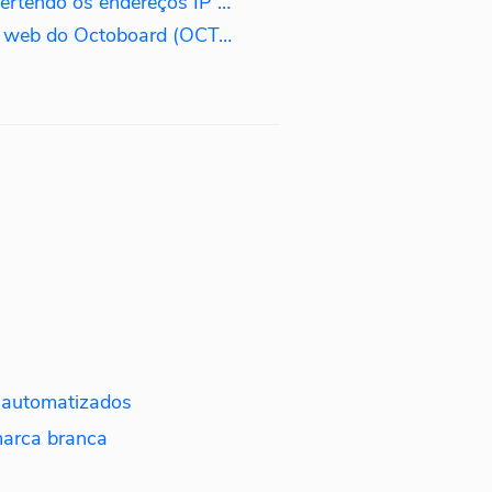
Capturar leads da web convertendo os endereços IP dos visitantes em nomes de empresas.
Enviar tráfego de análise da web do Octoboard (OCTO.JS) para análise de dados de PPC
 automatizados
marca branca