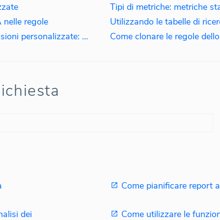
zzate
Tipi di metriche: metriche s
nelle regole
Utilizzando le tabelle di ric
Utilizzando le regole nelle dimensioni personalizzate: aggregazione dei dati per lingua
Come clonare le regole dell
Richiesta
a
Come pianificare report 
alisi dei
Come utilizzare le funzio