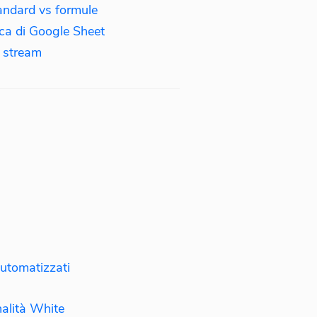
tandard vs formule
erca di Google Sheet
o stream
automatizzati
nalità White