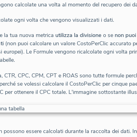
gono calcolate una volta al momento del recupero dei dat
late ogni volta che vengono visualizzati i dati.
se la tua nuova metrica
utilizza la divisione
o se
non puoi
ti
(non puoi calcolare un valore CostoPerClic accurato p
i europei). Le Formule vengono ricalcolate ogni volta pr
abelle.
ra, CTR, CPC, CPM, CPT e ROAS sono tutte formule perché
 perché se volessi calcolare il CostoPerClic per cinque pa
 per ottenere il CPC totale. L'immagine sottostante illu
possono essere calcolati durante la raccolta dei dati. I