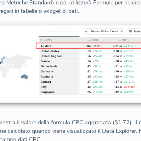
no Metriche Standard) e poi utilizzerà Formule per rical
egati in tabelle o widget di dati.
mostra il valore della formula CPC aggregata ($1.72). I
e calcolato quando viene visualizzato il Data Explorer.
 campo dati CPC.