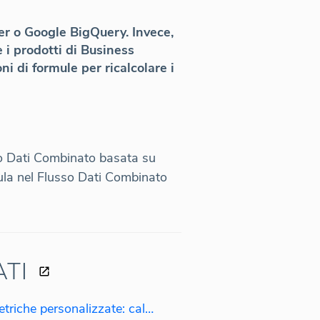
er o Google BigQuery. Invece,
 i prodotti di Business
ni di formule per ricalcolare i
sso Dati Combinato basata su
mula nel Flusso Dati Combinato
ATI
Utilizzando le regole nelle metriche personalizzate: calcolo delle tasse