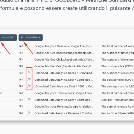
 modulo di analisi PPC di Octoboard -
Metriche Standard
i formula e possono essere create utilizzando il puls