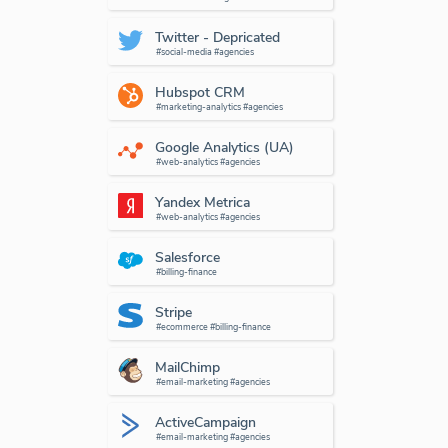
Twitter - Depricated
#social-media #agencies
Hubspot CRM
#marketing-analytics #agencies
Google Analytics (UA)
#web-analytics #agencies
Yandex Metrica
#web-analytics #agencies
Salesforce
#billing-finance
Stripe
#ecommerce #billing-finance
MailChimp
#email-marketing #agencies
ActiveCampaign
#email-marketing #agencies