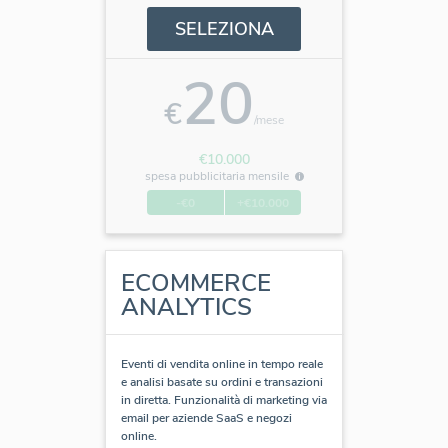
SELEZIONA
20
€
/mese
€10.000
spesa pubblicitaria mensile
-€0
+€10.000
ECOMMERCE
ANALYTICS
Eventi di vendita online in tempo reale
e analisi basate su ordini e transazioni
in diretta. Funzionalità di marketing via
email per aziende SaaS e negozi
online.