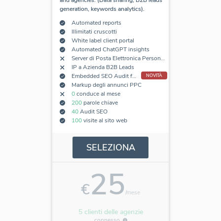
and agencies. (Data sharing, B2B leads
generation, keywords analytics).
Automated reports
Illimitati cruscotti
White label client portal
Automated ChatGPT insights
Server di Posta Elettronica Personalizzato
IP a Azienda B2B Leads
Embedded SEO Audit forms
NOVITÀ
Markup degli annunci PPC
0
conduce al mese
200
parole chiave
40
Audit SEO
100
visite al sito web
SELEZIONA
25
€
/mese
5 clienti delle agenzie
connesso