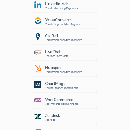
LinkedIn Ads
#paid-advertising #agencies
WhatConverts
#marketing-analytics #agencies
CallRail
#marketing-analytics #agencies
LiveChat
#devops #octo-data
Hubspot
#marketing-analytics #agencies
ChartMogul
#billing-finance #ecommerce
WooCommerce
#ecommerce #billing-finance
Zendesk
#devops