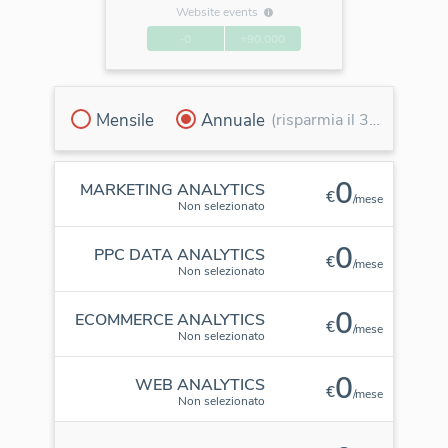
Website events
-0
+90.000
Mensile
Annuale
(risparmia il 30%)
0
MARKETING ANALYTICS
€
/mese
Non selezionato
0
PPC DATA ANALYTICS
€
/mese
Non selezionato
0
ECOMMERCE ANALYTICS
€
/mese
Non selezionato
0
WEB ANALYTICS
€
/mese
Non selezionato