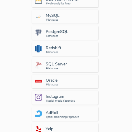
#web-analytics #seo
MySQL
#database
PostgreSQL
#database
Redshift
#database
SQL Server
#database
Oracle
#database
Instagram
#social-media #agencies
AdRoll
#paid-advertising #agencies
Yelp