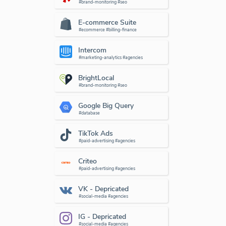
#brand-monitoring #seo
E-commerce Suite
#ecommerce #billing-finance
Intercom
#marketing-analytics #agencies
BrightLocal
#brand-monitoring #seo
Google Big Query
#database
TikTok Ads
#paid-advertising #agencies
Criteo
#paid-advertising #agencies
VK - Depricated
#social-media #agencies
IG - Depricated
#social-media #agencies