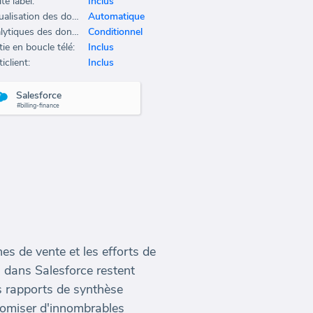
te label:
Inclus
Actualisation des données:
Automatique
Analytiques des données:
Conditionnel
ie en boucle télé:
Inclus
iclient:
Inclus
Salesforce
#billing-finance
nes de vente et les efforts de
 dans Salesforce restent
es rapports de synthèse
nomiser d'innombrables