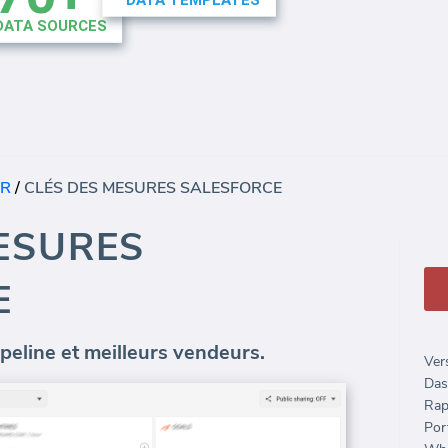
ER
/
CLÉS DES MESURES SALESFORCE
ESURES
E
ipeline et meilleurs vendeurs.
Ver
Das
Rap
Port