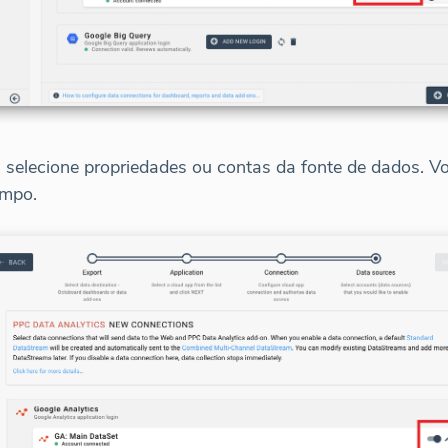
, selecione propriedades ou contas da fonte de dados. V
empo.