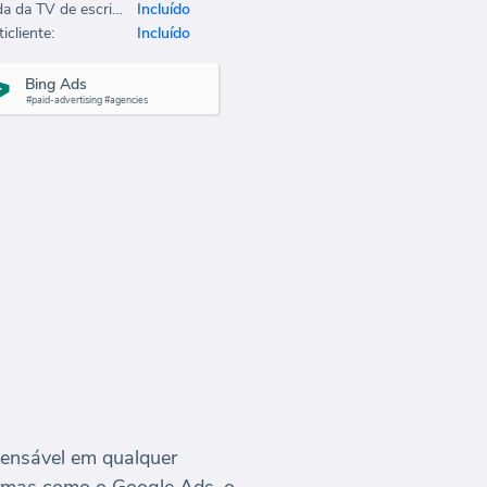
Saída da TV de escritório:
Incluído
icliente:
Incluído
Bing Ads
#paid-advertising #agencies
pensável em qualquer