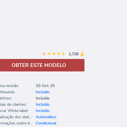
1,728
OBTER ESTE MODELO
ima revisão:
10-Oct-25
hboards:
Incluído
tórios:
Incluído
ais de clientes:
Incluído
ocar White label:
Incluído
Atualização dos dados:
Automático
Informações sobre dados:
Condicional