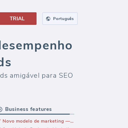
TRIAL
Português
 desempenho
ds
Ads amigável para SEO
Business features
Novo modelo de marketing — Modelo de relatório de PPC do Bing Ads (Relatório)