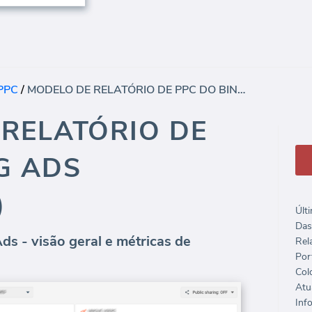
PPC
/
MODELO DE RELATÓRIO DE PPC DO BING ADS (RELATÓRIO)
RELATÓRIO DE
G ADS
)
Últ
Das
ds - visão geral e métricas de
Rela
Port
Col