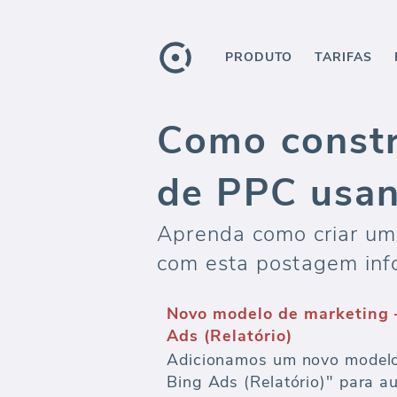
PRODUTO
TARIFAS
Como constr
de PPC usan
Aprenda como criar um
com esta postagem info
Seu Hub de Dados de Mark
Alimente todos os seus sistem
data warehouse - desde a ag
visualização e exportação de