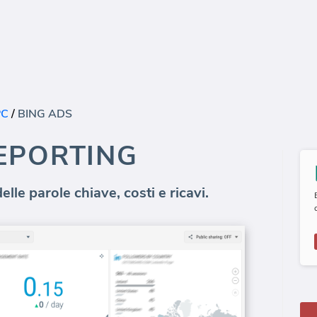
PC
/
BING ADS
EPORTING
le parole chiave, costi e ricavi.