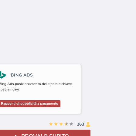
BING ADS
Bing Ads posizionamento delle parole chiave,
costi e ricavi.
Rapporti di pubblicità a pagamento
363