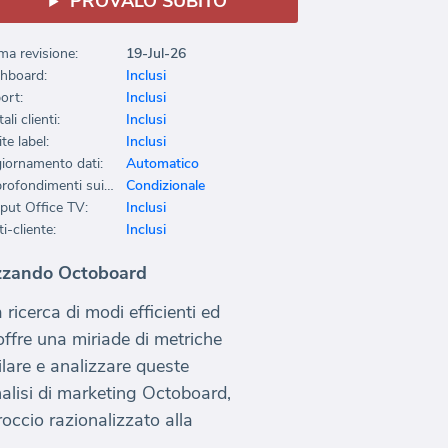
PROVALO SUBITO
ma revisione:
19-Jul-26
hboard:
Inclusi
ort:
Inclusi
ali clienti:
Inclusi
te label:
Inclusi
iornamento dati:
Automatico
Approfondimenti sui dati:
Condizionale
put Office TV:
Inclusi
i-cliente:
Inclusi
lizzando Octoboard
ricerca di modi efficienti ed
offre una miriade di metriche
ilare e analizzare queste
alisi di marketing Octoboard,
occio razionalizzato alla