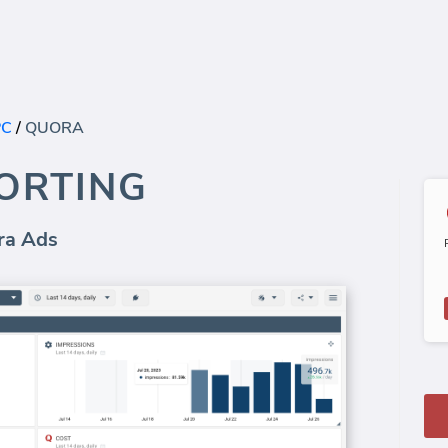
PC
/
QUORA
ORTING
ra Ads