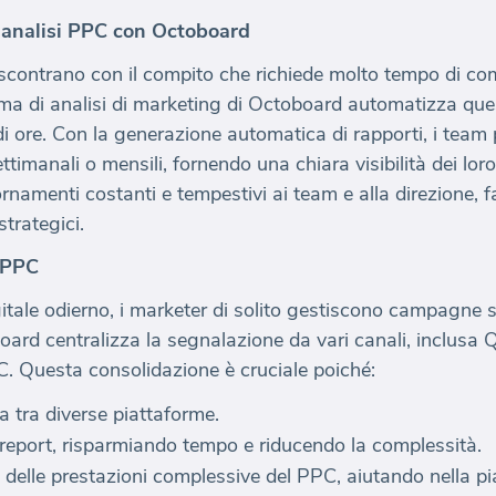
 analisi PPC con Octoboard
scontrano con il compito che richiede molto tempo di com
orma di analisi di marketing di Octoboard automatizza qu
di ore. Con la generazione automatica di rapporti, i tea
ettimanali o mensili, fornendo una chiara visibilità dei lor
amenti costanti e tempestivi ai team e alla direzione, fac
trategici.
i PPC
itale odierno, i marketer di solito gestiscono campagne 
board centralizza la segnalazione da vari canali, inclusa 
PPC. Questa consolidazione è cruciale poiché:
a tra diverse piattaforme.
 report, risparmiando tempo e riducendo la complessità.
a delle prestazioni complessive del PPC, aiutando nella pi