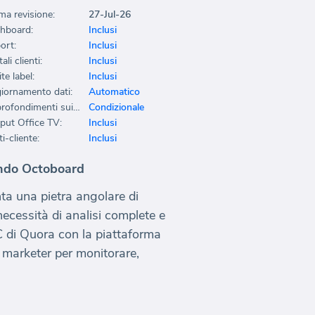
ma revisione:
27-Jul-26
hboard:
Inclusi
ort:
Inclusi
ali clienti:
Inclusi
te label:
Inclusi
iornamento dati:
Automatico
Approfondimenti sui dati:
Condizionale
put Office TV:
Inclusi
i-cliente:
Inclusi
ando Octoboard
ta una pietra angolare di
necessità di analisi complete e
C di Quora con la piattaforma
i marketer per monitorare,