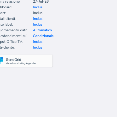
ma revisione:
27-Jul-26
hboard:
Inclusi
ort:
Inclusi
ali clienti:
Inclusi
te label:
Inclusi
iornamento dati:
Automatico
Approfondimenti sui dati:
Condizionale
put Office TV:
Inclusi
i-cliente:
Inclusi
SendGrid
#email-marketing #agencies