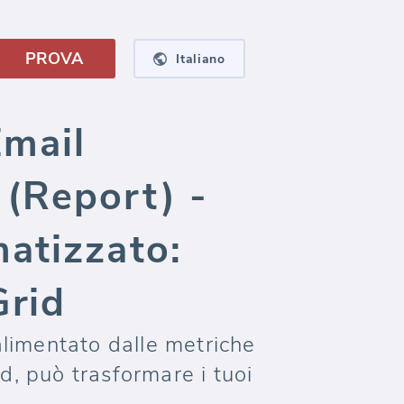
PROVA
Italiano
Email
(Report) -
atizzato:
Grid
limentato dalle metriche
d, può trasformare i tuoi