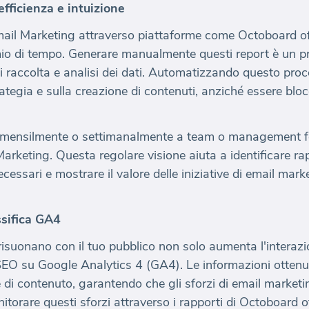
fficienza e intuizione
mail Marketing attraverso piattaforme come Octoboard off
rmio di tempo. Generare manualmente questi report è un p
 raccolta e analisi dei dati. Automatizzando questo proc
ategia e sulla creazione di contenuti, anziché essere bloc
i mensilmente o settimanalmente a team o management fo
 Marketing. Questa regolare visione aiuta a identificare r
ssari e mostrare il valore delle iniziative di email market
ssifica GA4
risuonano con il tuo pubblico non solo aumenta l'intera
a SEO su Google Analytics 4 (GA4). Le informazioni ottenu
 di contenuto, garantendo che gli sforzi di email market
itorare questi sforzi attraverso i rapporti di Octoboard 