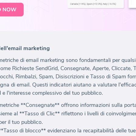
dell'email marketing
etriche di email marketing sono fondamentali per qualsia
come Richieste SendGrid, Consegnate, Aperte, Cliccate, T
occhi, Rimbalzi, Spam, Disiscrizioni e Tasso di Spam fo
na di email. Questi indicatori aiutano a valutare l'efficac
il e l'interesse complessivo del tuo pubblico.
e metriche **Consegnate** offrono informazioni sulla por
nsieme al **Tasso di Clic** riflettono i livelli di coinvolgi
er il tuo pubblico.
*Tasso di blocco** evidenziano la recapitabilità delle tue