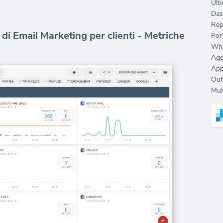
Ulti
Das
Rep
 di Email Marketing per clienti - Metriche
Port
Whi
Agg
Out
Mult