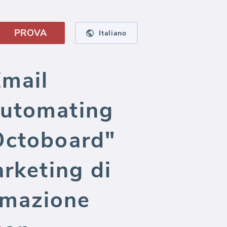
PROVA
Italiano
Email
Automating
Octoboard"
arketing di
omazione