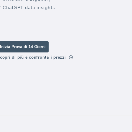
ChatGPT data insights
Inizia Prova di 14 Giorni
copri di più e confronta i prezzi