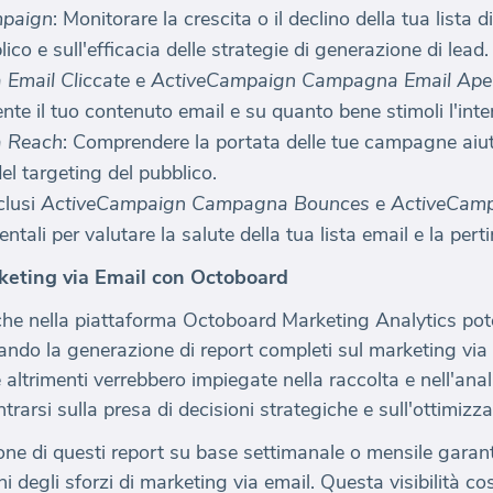
mpaign
: Monitorare la crescita o il declino della tua lista 
ico e sull'efficacia delle strategie di generazione di lead.
Email Cliccate
e
ActiveCampaign Campagna Email Ape
nte il tuo contenuto email e su quanto bene stimoli l'inte
 Reach
: Comprendere la portata delle tue campagne aiuta 
el targeting del pubblico.
nclusi
ActiveCampaign Campagna Bounces
e
ActiveCam
tali per valutare la salute della tua lista email e la per
rketing via Email con Octoboard
che nella piattaforma Octoboard Marketing Analytics pote
ndo la generazione di report completi sul marketing vi
altrimenti verrebbero impiegate nella raccolta e nell'anal
rarsi sulla presa di decisioni strategiche e sull'ottimiz
one di questi report su base settimanale o mensile garant
ni degli sforzi di marketing via email. Questa visibilità co