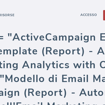
ACCESSO
RISORSE
e = "ActiveCampaign 
emplate (Report) - 
ting Analytics with 
 "Modello di Email M
ign (Report) - Aut