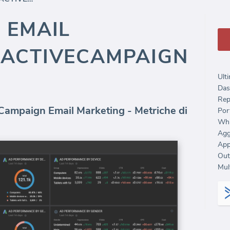
 EMAIL
 ACTIVECAMPAIGN
Ulti
Das
Rep
eCampaign Email Marketing - Metriche di
Port
Whi
Agg
Out
Mult