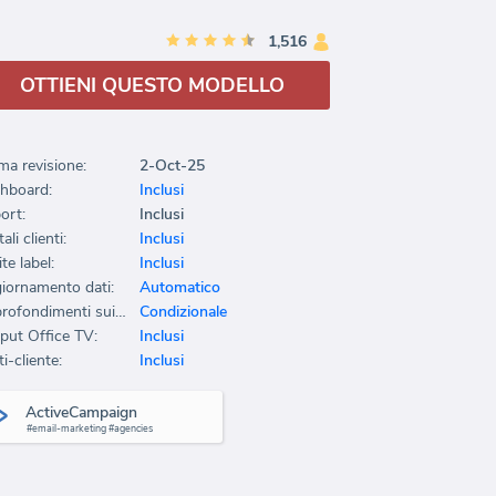
1,516
OTTIENI QUESTO MODELLO
ma revisione:
2-Oct-25
hboard:
Inclusi
ort:
Inclusi
ali clienti:
Inclusi
te label:
Inclusi
iornamento dati:
Automatico
Approfondimenti sui dati:
Condizionale
put Office TV:
Inclusi
i-cliente:
Inclusi
ActiveCampaign
#email-marketing #agencies