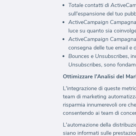
Totale contatti di ActiveCa
sull'espansione del tuo pubbl
ActiveCampaign Campagna 
luce su quanto sia coinvolge
ActiveCampaign Campagna
consegna delle tue email e d
Bounces e Unsubscribes
, i
Unsubscribes
, sono fondamen
Ottimizzare l'Analisi del Ma
L'integrazione di queste metri
team di marketing automatizza
risparmia innumerevoli ore che 
consentendo ai team di concent
L'automazione della distribuzi
siano informati sulle prestazio