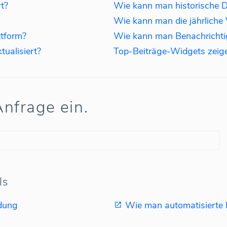
t?
ttform?
ualisiert?
Top-Beiträge-Widgets zeige
nfrage ein.
ls
dung
Wie man automatisierte B