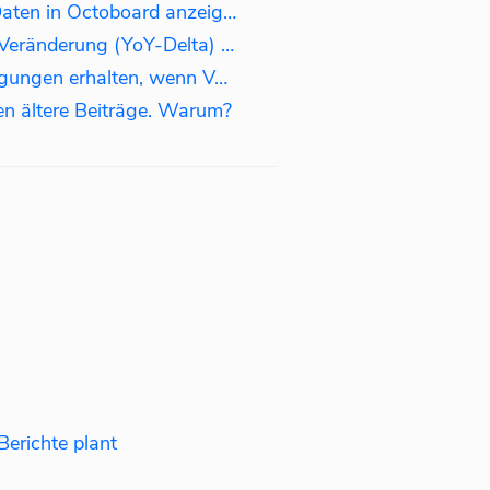
Wie kann man historische Daten in Octoboard anzeigen?
Wie kann man die jährliche Veränderung (YoY-Delta) anzeigen?
Wie kann man Benachrichtigungen erhalten, wenn Verbindungen ablaufen?
n ältere Beiträge. Warum?
erichte plant