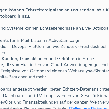
gen können Echtzeitereignisse an uns senden. Wir f
ctoboard hinzu.
nd Systeme können Echtzeitereignisse an Live-Octobo
ments
für E-Mail-Listen in ActiveCampaign
, die in Devops-Plattformen wie Zendesk (Freshdesk befind
den
e Kunden, Transaktionen und Gebühren
in Stripe
se
, die von Hunderten von Cloud-Anwendungen gesend
-Ereignisse von Octoboard eigenen Webanalyse-Skripten
site-Besucher und mehr.
oards angezeigt werden, bieten Echtzeit-Datenansichte
zeit-Dashboards und TV-Loops werden von Geschäftsinh
 DevOps und Finanzabteilungen auf der ganzen Welt ver
oard finden Sie in unserem Tutorial
(Teilen von Daten m