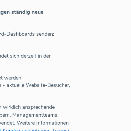
ügen ständig neue
ard-Dashboards senden:
et sich derzeit in der
et werden
 - aktuelle Website-Besucher,
n wirklich ansprechende
abern, Managementteams,
wendet. Weitere Informationen
it Kunden und internen Teams)
.