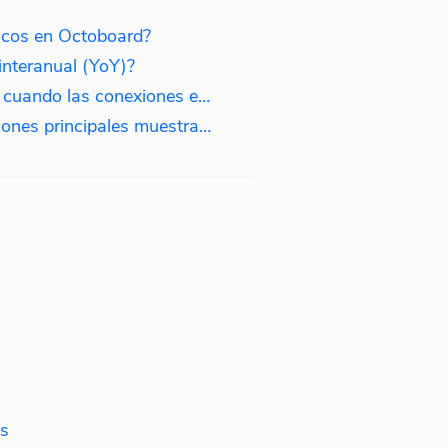
icos en Octoboard?
interanual (YoY)?
¿Cómo recibir notificaciones cuando las conexiones expiren?
Los widgets de las publicaciones principales muestran publicaciones antiguas. ¿Por qué?
s