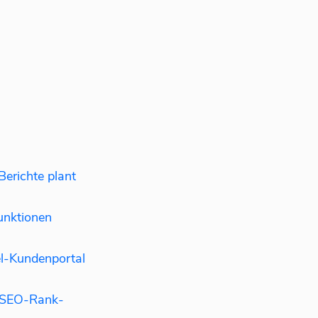
erichte plant
nktionen
l-Kundenportal
n SEO-Rank-