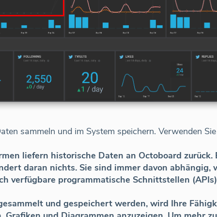
Daten sammeln und im System speichern. Verwenden Sie 
rmen liefern historische Daten an Octoboard zurück. 
ert daran nichts. Sie sind immer davon abhängig, w
h verfügbare programmatische Schnittstellen (APIs)
 gesammelt und gespeichert werden, wird Ihre Fähigke
n, Grafiken und Diagrammen anzuzeigen. Um mehr zu e