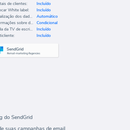
ais de clientes:
Incluído
ocar White label:
Incluído
Atualização dos dados:
Automático
Informações sobre dados:
Condicional
Saída da TV de escritório:
Incluído
icliente:
Incluído
SendGrid
#email-marketing #agencies
ng do SendGrid
 de suas campanhas de email