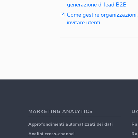
generazione di lead B2B
Come gestire organizzazioni,
invitare utenti
MARKETING ANALYTICS
D
Approfondimenti automatizzati dei dati
Ra
Analisi cross-channel
Ra