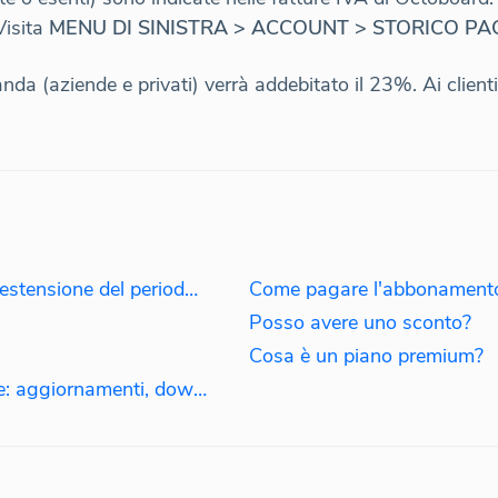
Visita
MENU DI SINISTRA > ACCOUNT > STORICO P
landa (aziende e privati) verrà addebitato il 23%. Ai clien
Prove di Octoboard: limitazioni, estensione del periodo di prova
Come pagare l'abbonament
Posso avere uno sconto?
Cosa è un piano premium?
Gestione della tua sottoscrizione: aggiornamenti, downgrade, riattivazioni