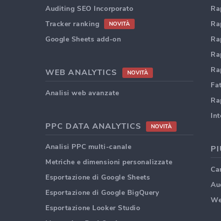
Auditing SEO Incorporato
Ra
Tracker ranking
Ra
NOVITÀ
Google Sheets add-on
Rap
Ra
Ra
WEB ANALYTICS
NOVITÀ
Fat
Analisi web avanzate
Ra
In
PPC DATA ANALYTICS
NOVITÀ
Analisi PPC multi-canale
PI
Metriche e dimensioni personalizzate
Car
Esportazione di Google Sheets
Au
Esportazione di Google BigQuery
We
Esportazione Looker Studio