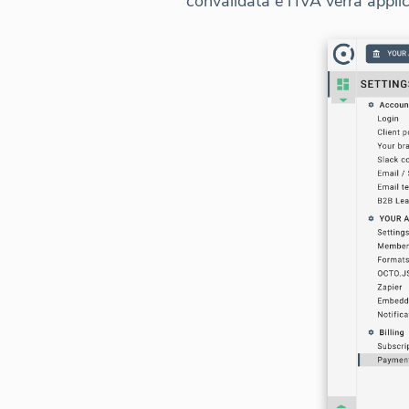
convalidata e l'IVA verrà appli