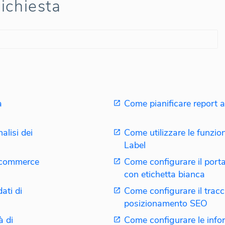
Richiesta
a
Come pianificare report 
alisi dei
Come utilizzare le funzio
Label
Ecommerce
Come configurare il portal
con etichetta bianca
ati di
Come configurare il trac
posizionamento SEO
à di
Come configurare le info