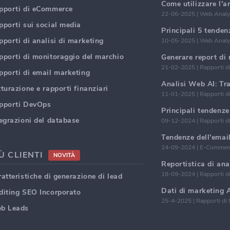
Come utilizzare l'a
pporti di eCommerce
22-06-2025 | Web Analy
pporti sui social media
porti di analisi di marketing
10-05-2025 | Web Analy
pporti di monitoraggio del marchio
21-02-2025 | Rapporti d
pporti di email marketing
turazione e rapporti finanziari
11-01-2025 | Rapporti d
pporti DevOps
tegrazioni del database
09-12-2024 | Rapporti d
24-09-2024 | E-Commerc
Ù CLIENTI
NOVITÀ
18-09-2024 | Rapporti d
atteristiche di generazione di lead
diting SEO Incorporato
25-4-2025 | Rapporti di 
b Leads