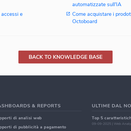
automatizzate sull'IA
 accessi e
Come acquistare i prodott
Octoboard
BACK TO KNOWLEDGE BASE
ASHBOARDS & REPORTS
ULTIME DAL N
pporti di analisi web
09-09-2025 | Web Analy
pporti di pubblicità a pagamento