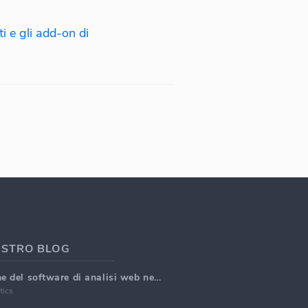
i e gli add-on di
OSTRO BLOG
Top 5 caratteristiche del software di analisi web nel 2025
tics