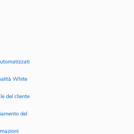
automatizzati
nalità White
e del cliente
ciamento del
rmazioni