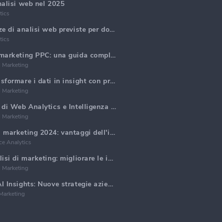
nalisi web nel 2025
tics
Principali 5 tendenze di analisi web previste per dominare nel 2025
tics
Generare report di marketing PPC: una guida completa
i Marketing
Analisi Web AI: Trasformare i dati in insight con precisione
i Marketing
Principali tendenze di Web Analytics e Intelligenza Artificiale nel 2024
i Marketing
Tendenze dell'email marketing 2024: vantaggi dell'iper-personalizzazione
e Analytics
Reportistica di analisi di marketing: migliorare le intuizioni aziendali
i Marketing
Dati di marketing AI Insights: Nuove strategie aziendali per il 2024
Marketing