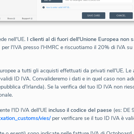
de nell'UE.
I clienti al di fuori dell'Unione Europea non 
 per l'IVA presso l'HMRC e riscuotiamo il 20% di IVA su 
ropee a tutti gli acquisti effettuati da privati nell'UE. 
 i validi ID IVA. Convalideremo i dati e in quel caso non 
ubblica d'Irlanda). Se la verifica del tuo ID IVA non riesc
onale.
mente l'ID IVA dell'UE
incluso il codice del paese
(es: DE 
axation_customs/vies/
per verificare se il tuo ID IVA è vali
te o esenti) sono indicate nelle fatture IVA di Octoboard