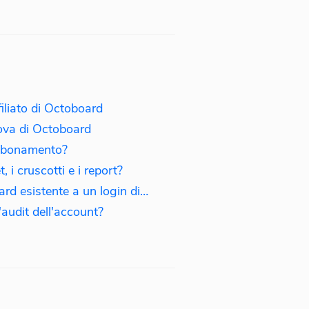
liato di Octoboard
rova di Octoboard
bbonamento?
, i cruscotti e i report?
Come collegare una dashboard esistente a un login diverso?
l'audit dell'account?