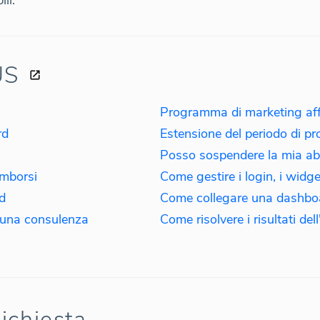
US
Programma di marketing affi
rd
Estensione del periodo di p
Posso sospendere la mia a
imborsi
Come gestire i login, i widget
rd
i una consulenza
Come risolvere i risultati del
Richiesta