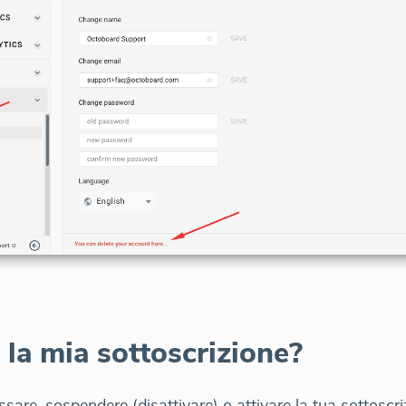
 la mia sottoscrizione?
are, sospendere (disattivare) o attivare la tua sottoscrizi