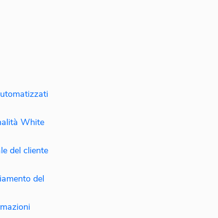
automatizzati
nalità White
e del cliente
ciamento del
rmazioni