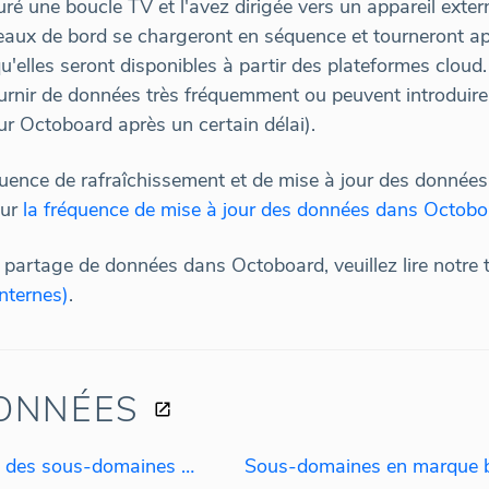
uré une boucle TV et l'avez dirigée vers un appareil ex
eaux de bord se chargeront en séquence et tourneront ap
u'elles seront disponibles à partir des plateformes cloud.
urnir de données très fréquemment ou peuvent introduir
r Octoboard après un certain délai).
quence de rafraîchissement et de mise à jour des données, 
sur
la fréquence de mise à jour des données dans Octobo
 partage de données dans Octoboard, veuillez lire notre t
internes)
.
ONNÉES
Création de portails clients avec des sous-domaines en marque blanche