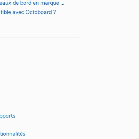
Incorporation : Ajout de tableaux de bord en marque blanche sur votre site web
atible avec Octoboard ?
pports
tionnalités