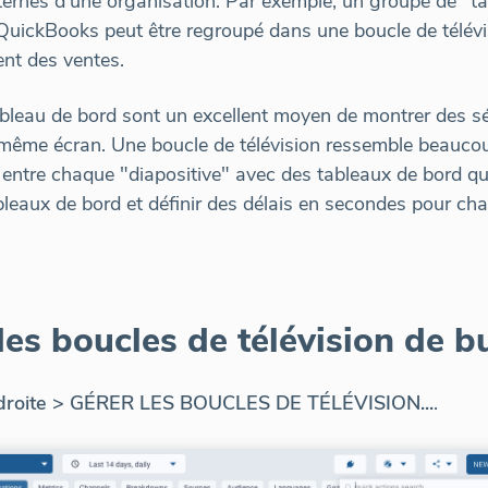
ternes d'une organisation. Par exemple, un groupe de "t
QuickBooks peut être regroupé dans une boucle de télévi
nt des ventes.
tableau de bord sont un excellent moyen de montrer des 
le même écran. Une boucle de télévision ressemble beauc
es entre chaque "diapositive" avec des tableaux de bord q
leaux de bord et définir des délais en secondes pour c
s boucles de télévision de b
 droite > GÉRER LES BOUCLES DE TÉLÉVISION...
.