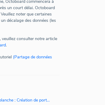
terne, Octoboard commencera à
rès un court délai. Octoboard
 Veuillez noter que certaines
e un décalage des données (les
veuillez consulter notre article
ard
.
utoriel
(Partage de données
Sous-domaines en marque blanche : Création de portails clients