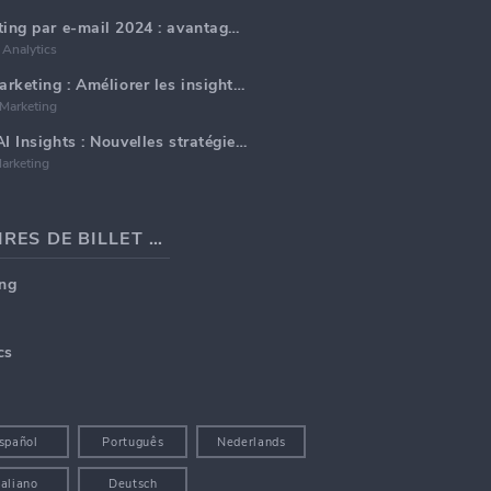
Tendances du marketing par e-mail 2024 : avantages de l'hyper-personnalisation
Analytics
Rapport d'analyse marketing : Améliorer les insights commerciaux
 Marketing
Données marketing AI Insights : Nouvelles stratégies commerciales pour 2024
arketing
SUJETS POPULAIRES DE BILLET DE BLOG
ng
cs
spañol
Português
Nederlands
taliano
Deutsch