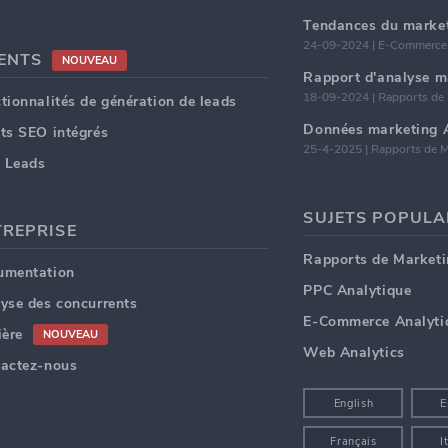
24-09-2024 | E-Commerce 
IENTS
NOUVEAU
18-09-2024 | Rapports de
tionnalités de génération de leads
ts SEO intégrés
25-4-2025 | Rapports de M
 Leads
TREPRISE
Rapports de Marketi
umentation
PPC Analytique
yse des concurrents
E-Commerce Analyti
ière
NOUVEAU
Web Analytics
actez-nous
English
E
Français
I