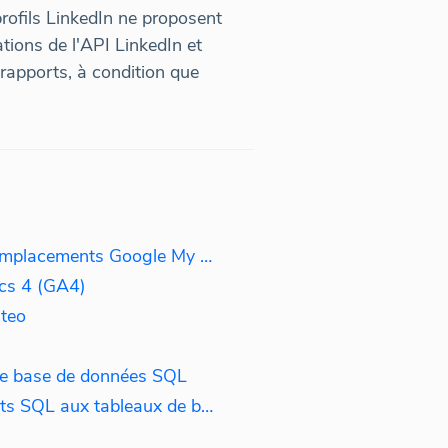
rofils LinkedIn ne proposent
tions de l'API LinkedIn et
 rapports, à condition que
Mise en place de plusieurs emplacements Google My Business
cs 4 (GA4)
iteo
e base de données SQL
Comment ajouter des widgets SQL aux tableaux de bord