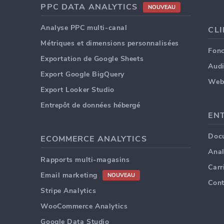
PPC DATA ANALYTICS
NOUVEAU
Analyse PPC multi-canal
CL
Métriques et dimensions personnalisées
Fonc
Exportation de Google Sheets
Audi
Export Google BigQuery
Web
Export Looker Studio
Entrepôt de données hébergé
EN
Doc
ECOMMERCE ANALYTICS
Anal
Rapports multi-magasins
Carr
Email marketing
NOUVEAU
Cont
Stripe Analytics
WooCommerce Analytics
Google Data Studio