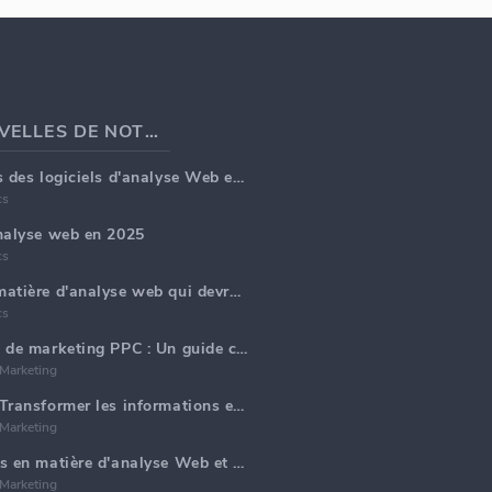
DERNIÈRES NOUVELLES DE NOTRE BLOG
Top 5 fonctionnalités des logiciels d'analyse Web en 2025
cs
analyse web en 2025
cs
Top 5 tendances en matière d'analyse web qui devraient dominer en 2025
cs
Générer des rapports de marketing PPC : Un guide complet
 Marketing
Analytique Web IA : Transformer les informations en données avec précision
 Marketing
Principales tendances en matière d'analyse Web et d'IA en 2024
 Marketing