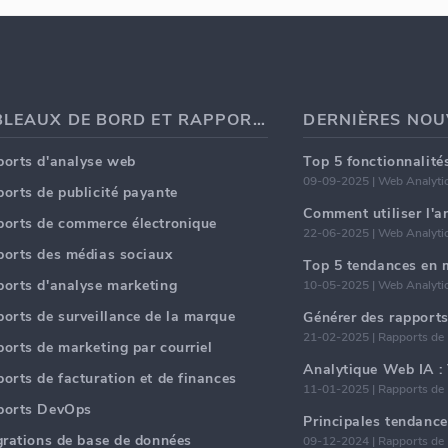
TABLEAUX DE BORD ET RAPPORTS
orts d'analyse web
09-09-2025 | Web Analyti
orts de publicité payante
Comment utiliser l'
orts de commerce électronique
22-06-2025 | Web Analyti
orts des médias sociaux
orts d'analyse marketing
10-05-2025 | Web Analyti
orts de surveillance de la marque
21-02-2025 | Rapports de
orts de marketing par courriel
orts de facturation et de finances
11-01-2025 | Rapports de
ports DevOps
grations de base de données
09-12-2024 | Rapports de