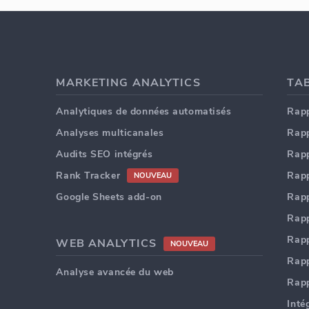
MARKETING ANALYTICS
Analytiques de données automatisés
Rapp
Analyses multicanales
Rapp
Audits SEO intégrés
Rapp
Rank Tracker
Rapp
NOUVEAU
Google Sheets add-on
Rapp
Rapp
Rapp
WEB ANALYTICS
NOUVEAU
Rapp
Analyse avancée du web
Rap
Inté