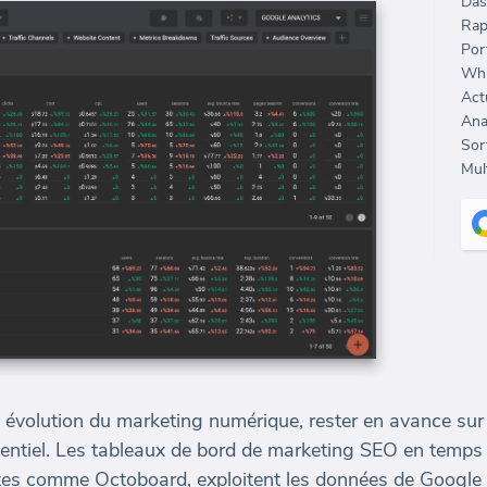
Das
Rap
Port
Whi
Sort
Mult
évolution du marketing numérique, rester en avance sur 
entiel. Les tableaux de bord de marketing SEO en temps 
es comme Octoboard, exploitent les données de Google A