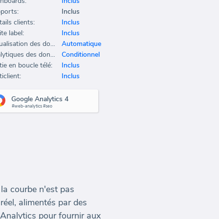
hboards:
Inclus
ports:
Inclus
ails clients:
Inclus
te label:
Inclus
Actualisation des données:
Automatique
Analytiques des données:
Conditionnel
ie en boucle télé:
Inclus
iclient:
Inclus
Google Analytics 4
#web-analytics #seo
la courbe n'est pas
réel, alimentés par des
nalytics pour fournir aux