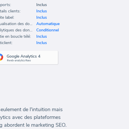
ports:
Inclus
ails clients:
Inclus
te label:
Inclus
Actualisation des données:
Automatique
Analytiques des données:
Conditionnel
ie en boucle télé:
Inclus
iclient:
Inclus
Google Analytics 4
#web-analytics #seo
ulement de l'intuition mais
ytics avec des plateformes
g abordent le marketing SEO.