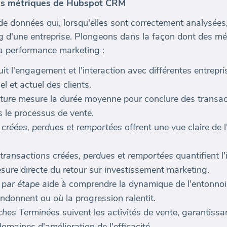
es métriques de Hubspot CRM
 données qui, lorsqu'elles sont correctement analysées,
g d'une entreprise. Plongeons dans la façon dont des mé
 la performance marketing :
it l'engagement et l'interaction avec différentes entrepri
l et actuel des clients.
ture
mesure la durée moyenne pour conclure des transactio
 le processus de vente.
créées, perdues et remportées
offrent une vue claire de l
ansactions créées, perdues et remportées
quantifient l
sure directe du retour sur investissement marketing.
par étape
aide à comprendre la dynamique de l'entonnoir 
ndonnent ou où la progression ralentit.
ches Terminées
suivent les activités de vente, garantissa
domaines d'amélioration de l'efficacité.