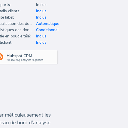
ports:
Inclus
ails clients:
Inclus
te label:
Inclus
Actualisation des données:
Automatique
Analytiques des données:
Conditionnel
ie en boucle télé:
Inclus
iclient:
Inclus
Hubspot CRM
#marketing-analytics #agencies
er méticuleusement les
bleau de bord d'analyse