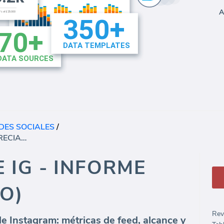
A
DES SOCIALES
/
RESUMEN DE IG - INFORME (DEPRECIADO)
 IG - INFORME
O)
Rev
de Instagram: métricas de feed, alcance y