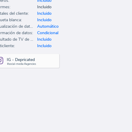
leros:
Incluido
ormes:
Incluido
ales del cliente:
Incluido
queta blanca:
Incluido
Actualización de datos:
Automático
ormación de datos:
Condicional
Resultado de TV de oficina:
Incluido
icliente:
Incluido
IG - Depricated
#social-media #agencies