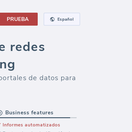
PRUEBA
Español
e redes
ing
portales de datos para
Business features
Informes automatizados