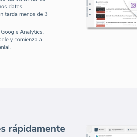
mos datos
ón tarda menos de 3
a Google Analytics,
sole y
comienza a
nial
.
es rápidamente