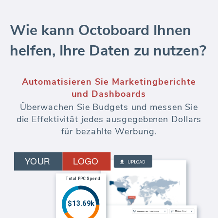
Wie kann Octoboard Ihnen
helfen, Ihre Daten zu nutzen?
Keyword Rank Tracker
SEO Keyword-Rank-Analyse - über mehrere
Standorte, Sprachen und Domains hinweg.
Verfolgen Sie Änderungen der Keyword-
Position im Laufe der Zeit. Fügen Sie der
automatisierten Berichterstellung und dem
Kundenportal eine
Wettbewerbsüberwachung hinzu.