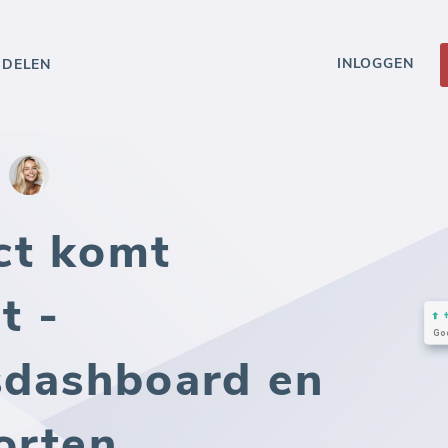
INLOGGEN
DDELEN
ct komt
t -
sdashboard en
orten