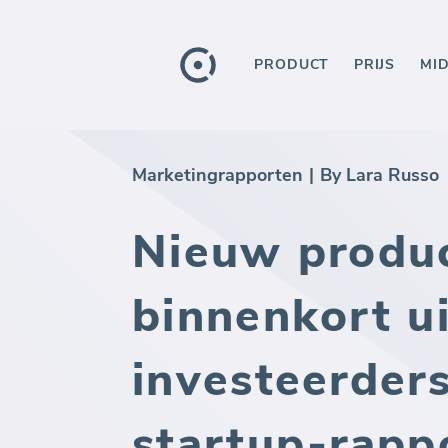
PRODUCT
PRIJS
MI
Marketingrapporten
|
By Lara Russo
Nieuw produ
binnenkort ui
investeerder
startup-rapp