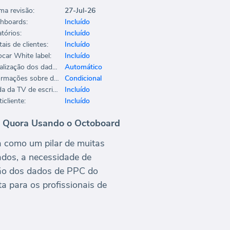
ima revisão:
27-Jul-26
hboards:
Incluído
tórios:
Incluído
ais de clientes:
Incluído
ocar White label:
Incluído
Atualização dos dados:
Automático
Informações sobre dados:
Condicional
Saída da TV de escritório:
Incluído
icliente:
Incluído
do Quora Usando o Octoboard
a como um pilar de muitas
dos, a necessidade de
ação dos dados de PPC do
a para os profissionais de