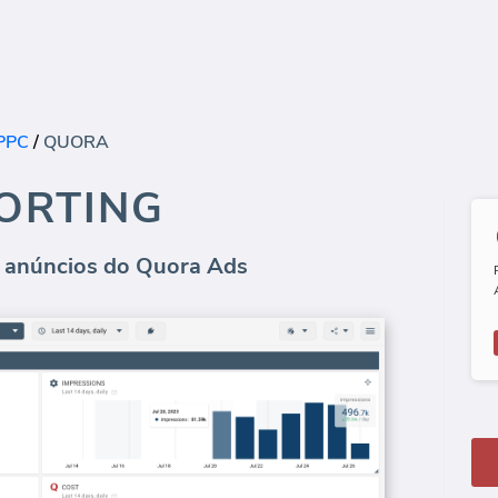
PPC
/
QUORA
ORTING
e anúncios do Quora Ads