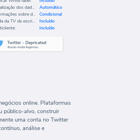
ocar White label:
Incluído
Atualização dos dados:
Automático
Informações sobre dados:
Condicional
Saída da TV de escritório:
Incluído
icliente:
Incluído
Twitter - Depricated
#social-media #agencies
negócios online. Plataformas
público-alvo, construir
amente uma conta no Twitter
ontínuo, análise e