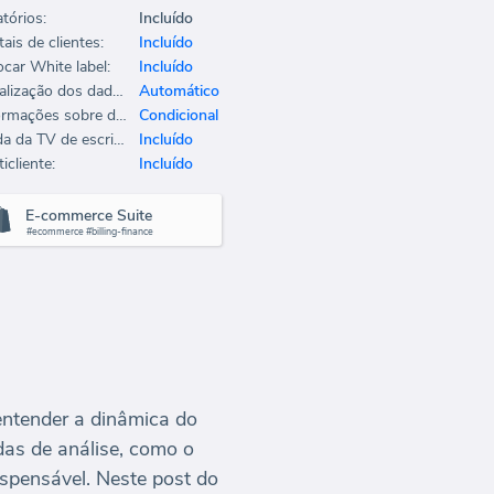
tórios:
Incluído
ais de clientes:
Incluído
ocar White label:
Incluído
Atualização dos dados:
Automático
Informações sobre dados:
Condicional
Saída da TV de escritório:
Incluído
icliente:
Incluído
E-commerce Suite
#ecommerce #billing-finance
entender a dinâmica do
das de análise, como o
spensável. Neste post do