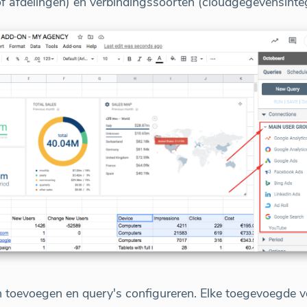
f afdelingen) en verbindingssoorten (cloudgegevensinteg
n toevoegen en query's configureren. Elke toegevoegde 