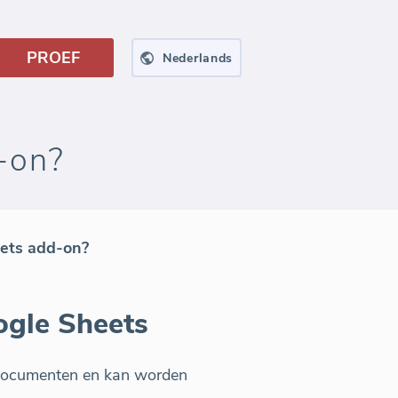
PROEF
Nederlands
d-on?
eets add-on?
ogle Sheets
-documenten en kan worden