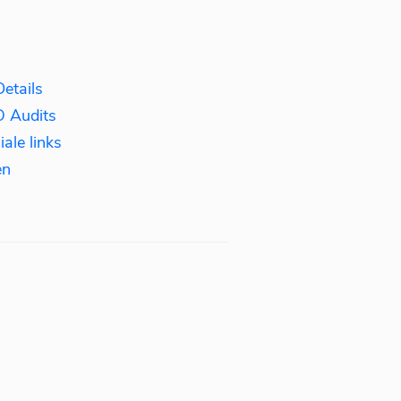
etails
O Audits
ale links
en