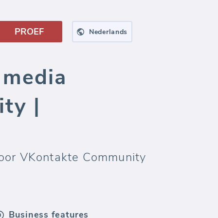
PROEF
Nederlands
 media
ty |
 voor VKontakte Community
Business features