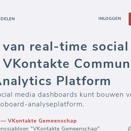
INLOGGEN
DDELEN
van real-time social
 VKontakte Communi
nalytics Platform
 social media dashboards kunt bouwen
toboard-analyseplatform.
n — VKontakte Gemeenschap
enssjabloon "VKontakte Gemeenschap"