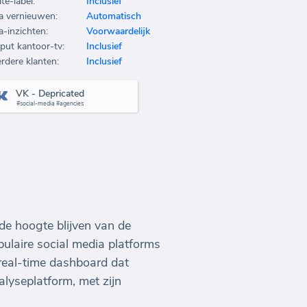
te-label:
Inclusief
a vernieuwen:
Automatisch
a-inzichten:
Voorwaardelijk
put kantoor-tv:
Inclusief
rdere klanten:
Inclusief
VK - Depricated
#social-media #agencies
de hoogte blijven van de
ulaire social media platforms
 real-time dashboard dat
lyseplatform, met zijn