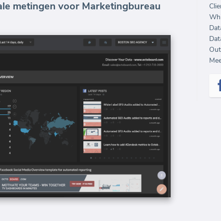
ale metingen voor Marketingbureau
Clie
Whi
Dat
Dat
Out
Mee