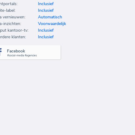
ntportals:
Inclusief
te-label:
Inclusief
a vernieuwen:
Automatisch
a-inzichten:
Voorwaardelijk
put kantoor-tv:
Inclusief
rdere klanten:
Inclusief
Facebook
#social-media #agencies