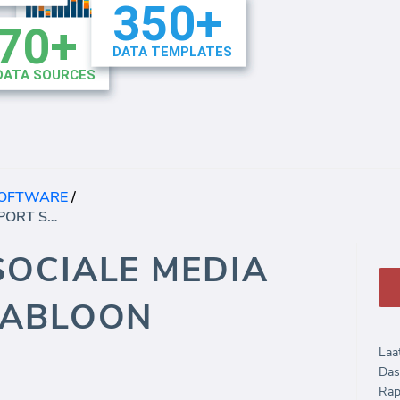
SOFTWARE
/
FACEBOOK SOCIALE MEDIA RAPPORT SJABLOON (RAPPORT)
OCIALE MEDIA
JABLOON
Laa
Das
Rap