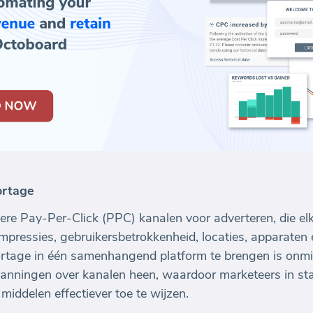
ortage
dere Pay-Per-Click (PPC) kanalen voor adverteren, die e
impressies, gebruikersbetrokkenheid, locaties, apparaten
tage in één samenhangend platform te brengen is onmis
panningen over kanalen heen, waardoor marketeers in st
middelen effectiever toe te wijzen.