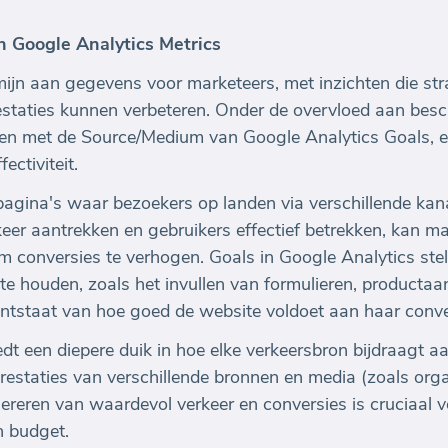
n Google Analytics Metrics
ijn aan gegevens voor marketeers, met inzichten die str
estaties kunnen verbeteren. Onder de overvloed aan besch
n met de Source/Medium van Google Analytics Goals, e
ctiviteit.
pagina's waar bezoekers op landen via verschillende kan
eer aantrekken en gebruikers effectief betrekken, kan m
om conversies te verhogen. Goals in Google Analytics ste
j te houden, zoals het invullen van formulieren, product
ontstaat van hoe goed de website voldoet aan haar conver
t een diepere duik in hoe elke verkeersbron bijdraagt a
prestaties van verschillende bronnen en media (zoals org
nereren van waardevol verkeer en conversies is cruciaal v
n budget.