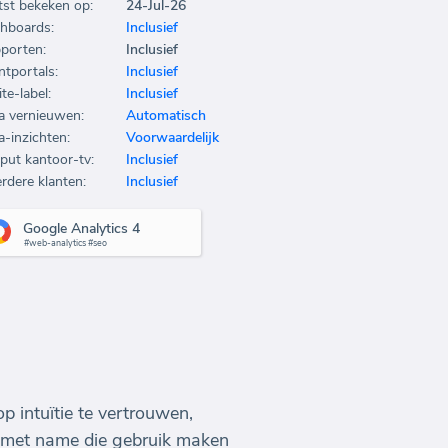
tst bekeken op:
24-Jul-26
hboards:
Inclusief
porten:
Inclusief
ntportals:
Inclusief
te-label:
Inclusief
a vernieuwen:
Automatisch
a-inzichten:
Voorwaardelijk
put kantoor-tv:
Inclusief
rdere klanten:
Inclusief
Google Analytics 4
#web-analytics #seo
op intuïtie te vertrouwen,
 met name die gebruik maken