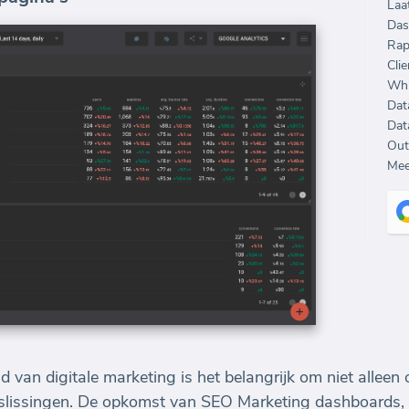
Laa
Das
Rap
Clie
Whi
Dat
Dat
Out
Mee
d van digitale marketing is het belangrijk om niet alleen 
slissingen. De opkomst van SEO Marketing dashboards,