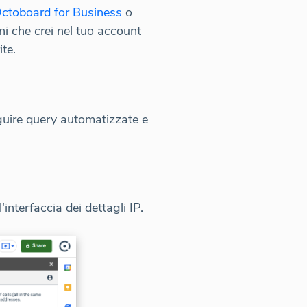
ctoboard for Business
o
oni che crei nel tuo account
te.
guire query automatizzate e
interfaccia dei dettagli IP.