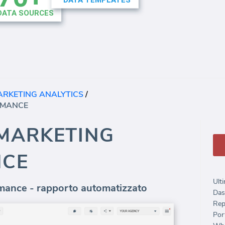
ARKETING ANALYTICS
/
RMANCE
 MARKETING
NCE
Ulti
mance - rapporto automatizzato
Das
Rep
Port