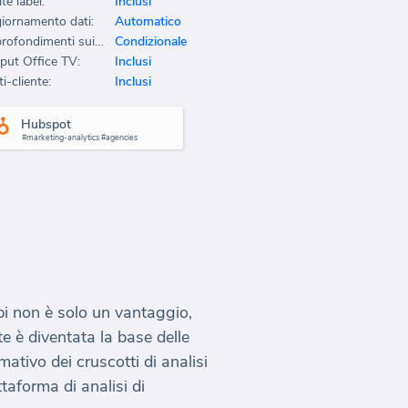
te label:
Inclusi
iornamento dati:
Automatico
Approfondimenti sui dati:
Condizionale
put Office TV:
Inclusi
i-cliente:
Inclusi
Hubspot
#marketing-analytics #agencies
mpi non è solo un vantaggio,
te è diventata la base delle
ativo dei cruscotti di analisi
taforma di analisi di