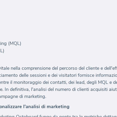
eting (MQL)
QL)
tale nella comprensione del percorso del cliente e dell'eff
iamento delle sessioni e dei visitatori fornisce informazio
mentre il monitoraggio dei contatti, dei lead, degli MQL e 
 In definitiva, l'analisi del numero di clienti acquisiti aiu
 campagne di marketing.
ionalizzare l'analisi di marketing
arketing Octoboard funge da ponte tra le metriche dettagl