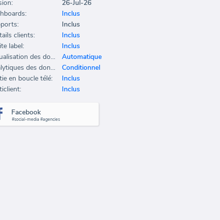
sion:
26-Jul-26
hboards:
Inclus
ports:
Inclus
ails clients:
Inclus
te label:
Inclus
Actualisation des données:
Automatique
Analytiques des données:
Conditionnel
ie en boucle télé:
Inclus
iclient:
Inclus
Facebook
#social-media #agencies