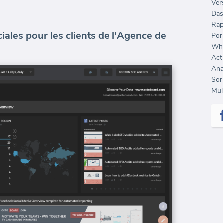
Ver
Das
Rap
ales pour les clients de l'Agence de
Port
Whi
Sort
Mult