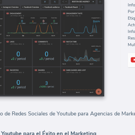
Inf
Port
Eti
Inf
Mult
 de Redes Sociales de Youtube para Agencias de Marke
 Youtube para el Éxito en el Marketing