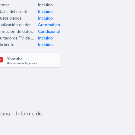
ormes:
Incluido
ales del cliente:
Incluido
queta blanca:
Incluido
Actualización de datos:
Automático
ormación de datos:
Condicional
Resultado de TV de oficina:
Incluido
icliente:
Incluido
Youtube
#social-media #agencies
ting - Informe de