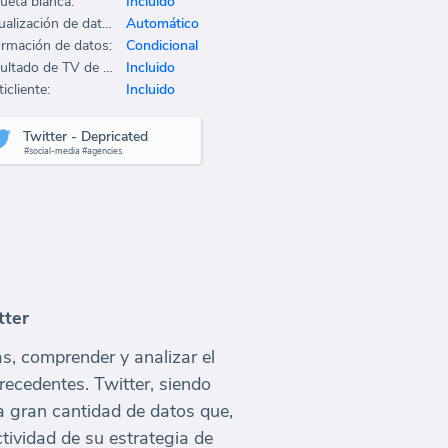
queta blanca:
Incluido
Actualización de datos:
Automático
ormación de datos:
Condicional
Resultado de TV de oficina:
Incluido
icliente:
Incluido
Twitter - Depricated
#social-media #agencies
tter
as, comprender y analizar el
recedentes. Twitter, siendo
a gran cantidad de datos que,
tividad de su estrategia de