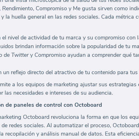
n una vista microscópica de la salud de tus redes socia
 Rendimiento, Compromiso y Me gusta sirven como indica
 la huella general en las redes sociales. Cada métrica c
 el nivel de actividad de tu marca y su compromiso con l
uidos
brindan información sobre la popularidad de tu mar
 de Twitter
y
Compromiso
ayudan a comprender qué tan
 un reflejo directo del atractivo de tu contenido para tus
mite a los equipos de marketing ajustar sus estrategias 
r las necesidades e intereses de su audiencia.
ón de paneles de control con Octoboard
marketing Octoboard revoluciona la forma en que los eq
l de redes sociales. Al automatizar el proceso, Octoboar
a recopilación y análisis manual de datos. Esta eficienci