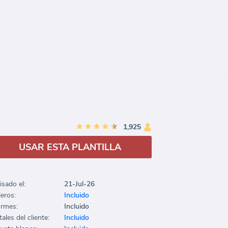
1,925
USAR ESTA PLANTILLA
isado el:
21-Jul-26
leros:
Incluido
ormes:
Incluido
ales del cliente:
Incluido