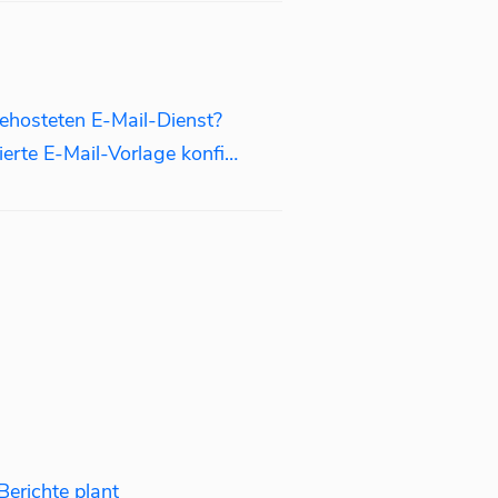
gehosteten E-Mail-Dienst?
Wie man eine benutzerdefinierte E-Mail-Vorlage konfiguriert
erichte plant