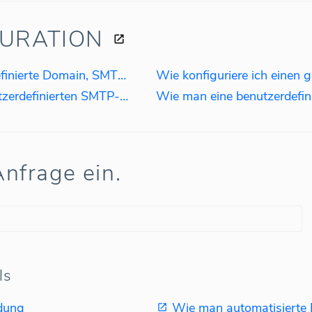
GURATION
Senden von E-Mails: benutzerdefinierte Domain, SMTP-Server, gehosteter E-Mail-Dienst
Wie konfiguriere ich einen 
Wie konfiguriere ich einen benutzerdefinierten SMTP-Server?
nfrage ein.
ls
dung
Wie man automatisierte B