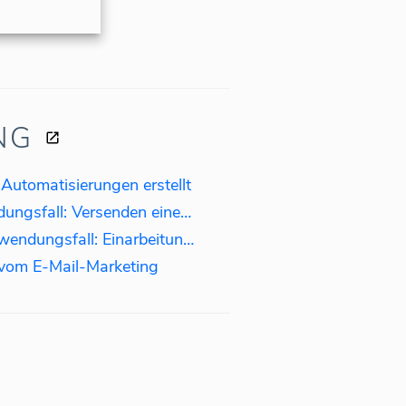
NG
utomatisierungen erstellt
E-Mail-Kampagnen-Anwendungsfall: Versenden eines Rabatts an Kunden, die über 100 $ ausgegeben haben.
E-Mail-Automatisierung Anwendungsfall: Einarbeitung neuer Kunden
om E-Mail-Marketing