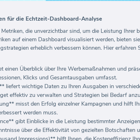
en für die Echtzeit-Dashboard-Analyse
on Metriken, die unverzichtbar sind, um die Leistung Ihr
iken auf einem Dashboard visualisiert werden, bieten sie
ngstrategien erheblich verbessern können. Hier erfahren S
etet einen Überblick über Ihre Werbemaßnahmen und präs
ssionen, Klicks und Gesamtausgaben umfasst.
t** liefert wichtige Daten zu Ihren Ausgaben in versch
dget effektiv zu verwalten und Strategien bei Bedarf anz
ung** misst den Erfolg einzelner Kampagnen und hilft Ih
erbessert werden muss.
ce** gibt Einblicke in die Leistung bestimmter Anzeige
tnisse über die Effektivität von gezielten Botschaften u
sand Impressions)** hilft Ihnen, die Kosteneffizienz Ih