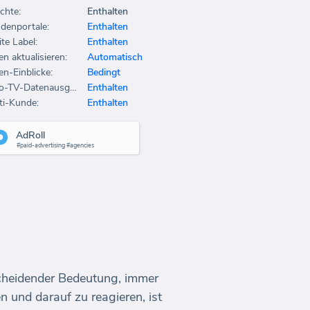
chte:
Enthalten
denportale:
Enthalten
te Label:
Enthalten
en aktualisieren:
Automatisch
en-Einblicke:
Bedingt
Büro-TV-Datenausgabe:
Enthalten
ti-Kunde:
Enthalten
AdRoll
#paid-advertising #agencies
scheidender Bedeutung, immer
n und darauf zu reagieren, ist