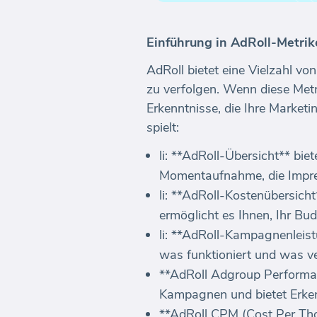
Einführung in AdRoll-Metrik
AdRoll bietet eine Vielzahl v
zu verfolgen. Wenn diese Metr
Erkenntnisse, die Ihre Marketi
spielt:
li: **AdRoll-Übersicht** bi
Momentaufnahme, die Impre
li: **AdRoll-Kostenübersich
ermöglicht es Ihnen, Ihr Bu
li: **AdRoll-Kampagnenleist
was funktioniert und was v
**AdRoll Adgroup Performan
Kampagnen und bietet Erkenn
**AdRoll CPM (Cost Per Thou