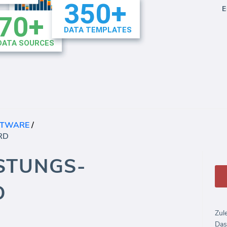
E
FTWARE
/
RD
STUNGS-
D
Zul
Das