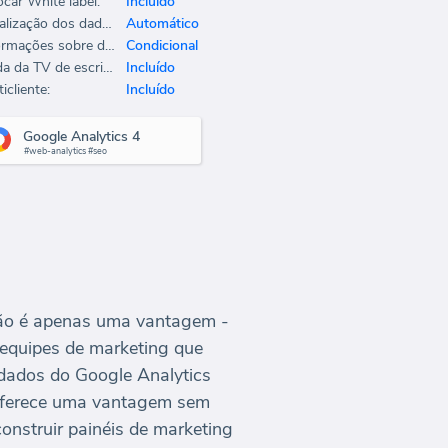
ocar White label:
Incluído
Atualização dos dados:
Automático
Informações sobre dados:
Condicional
Saída da TV de escritório:
Incluído
icliente:
Incluído
Google Analytics 4
#web-analytics #seo
não é apenas uma vantagem -
 equipes de marketing que
s dados do Google Analytics
 oferece uma vantagem sem
onstruir painéis de marketing