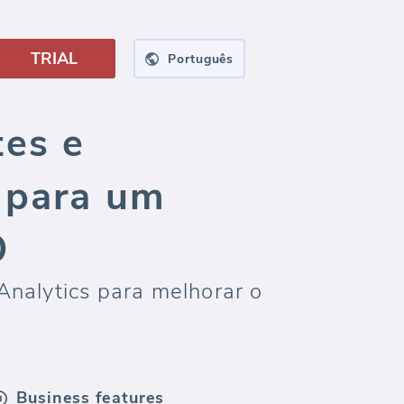
TRIAL
Português
es e
 para um
O
nalytics para melhorar o
Business features