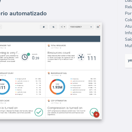
Das
Rela
tório automatizado
Port
Col
Mult