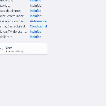
hboards:
Incluído
tórios:
Incluído
ais de clientes:
Incluído
ocar White label:
Incluído
Atualização dos dados:
Automático
Informações sobre dados:
Condicional
Saída da TV de escritório:
Incluído
icliente:
Incluído
Yext
#brand-monitoring