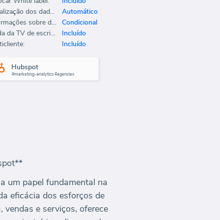
ocar White label:
Incluído
Atualização dos dados:
Automático
Informações sobre dados:
Condicional
Saída da TV de escritório:
Incluído
icliente:
Incluído
Hubspot
#marketing-analytics #agencies
spot**
ha um papel fundamental na
a eficácia dos esforços de
 vendas e serviços, oferece