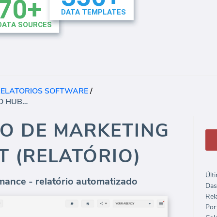
RELATORIOS SOFTWARE
/
DESEMPENHO DE MARKETING DO HUBSPOT (RELATÓRIO)
O DE MARKETING
 (RELATÓRIO)
Últ
ance - relatório automatizado
Das
Rela
Port